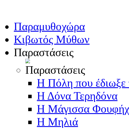
Παραμυθοχώρα
Κιβωτός Μύθων
Παραστάσεις
Η Πόλη που έδιωξε
Η Δόνα Τερηδόνα
Η Μάγισσα Φουφήχ
Η Μηλιά